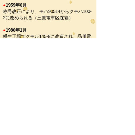
●
1959年6月
称号改正により、モハ90514からクモハ100-
2に改められる（三鷹電車区在籍）
●
1980年1月
幡生工場でクモル145-8に改造され、品川電
車区に配置される
●
2008年6月
（EF64 1031+）クモヤ145-120+
クモヤ143-
12
+
クモヤ143-16
+クル144-8+クモル145-
8+クモヤ143-14の組成で長野総合車両セン
ターへ廃車回送される
略歴（クル144-8）
●
1959年6月
称号改正により、モハ90013からモハ101-2
に改められる（三鷹電車区在籍）