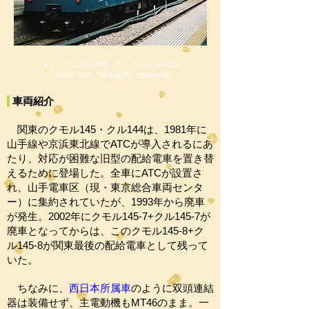
▲上：クル144-8側 下：クモル145-8側
（1996年10月／画像提供：OOMYV様）
車両紹介
関東のクモル145・クル144は、1981年に
山手線や京浜東北線でATCが導入されるにあ
たり、対応が困難な旧型の配給電車を置き替
えるために登場した。全車にATCが設置さ
れ、山手電車区（現・東京総合車両センタ
ー）に集約されていたが、1993年から廃車
が発生。2002年にクモル145-7+クル145-7が
廃車となってからは、このクモル145-8+ク
ル145-8が関東最後の配給電車として残って
いた。
ちなみに、
西日本所属車
のように双頭連結
器は装備せず、主電動機もMT46のまま。一