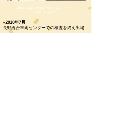
▲90年代後半は大糸線で霜取りを行っていた。
（画像：photo AC）
●
2010年7月
長野総合車両センターでの検査を終え出場
●
2010年9月
「松本駅 鉄道の日フェア」
にて、クモハ
123-1とともに展示される
●
2011年11月
「姨捨駅開業111周年号」運転（115系長野
色と連結し篠ノ井線を走行）
●
2014年7月
「懐かしの115系湘南色」
運転（115系湘南
色と連結し篠ノ井～中央線を走行）
●
2015年11月
中央線の青柳～岡谷駅間110周年記念イベン
トの一環として、115系湘南色と連結し篠ノ
井～中央線を走行
●
2015年11・12月