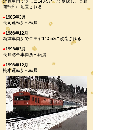
近畿車両でクモニ143-5として落成し、長野
運転所に配置される
●
1985年3月
長岡運転所へ転属
●
1986年12月
新津車両所でクモヤ143-52に改造される
●
1993年3月
長野総合車両所へ転属
●
1996年12月
松本運転所へ転属