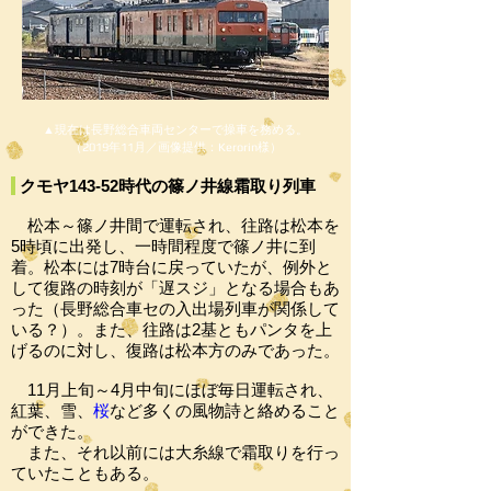
▲現在は長野総合車両センターで操車を務める。
（2019年11月／画像提供：Kerorin様）
クモヤ143-52時代の篠ノ井線霜取り列車
松本～篠ノ井間で運転され、往路は松本を
5時頃に出発し、一時間程度で篠ノ井に到
着。松本には7時台に戻っていたが、例外と
して復路の時刻が「遅スジ」となる場合もあ
った（長野総合車セの入出場列車が関係して
いる？）。また、往路は2基ともパンタを上
げるのに対し、復路は松本方のみであった。
11月上旬～4月中旬にほぼ毎日運転され、
紅葉、雪、
桜
など多くの風物詩と絡めること
ができた。
​​ また、それ以前には大糸線で霜取りを行っ
ていたこともある。