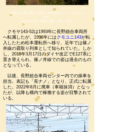
▲霜取りを終え松本へ戻る。冬の信州らしい、きりっとし
た朝。
（2014年3月／＠篠ノ井線 明科～田沢）
クモヤ143-52は1993年に長野総合車両所
へ転属したが、1996年には
クモユニ143
が転
入したため松本運転所へ移り、近年では篠ノ
井線の霜取り列車として知られていた。しか
し、2018年3月17日のダイヤ改正でE127系に
置き替えられ、篠ノ井線での姿は過去のもの
となっている。
以後、長野総合車両センター内での操車を
担当。表記も「長ナノ」となり、正式に転属
した。2022年8月に廃車（車籍抹消）となっ
たが、以降も構内で稼働する姿が目撃されて
いる。