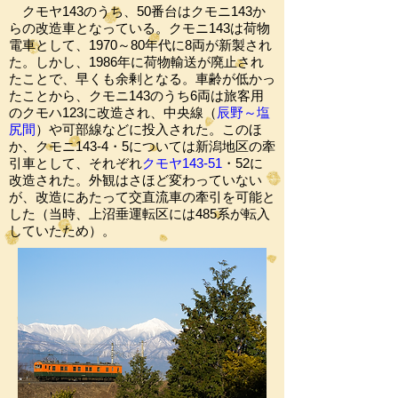
クモヤ143のうち、50番台はクモニ143か
らの改造車となっている。クモニ143は荷物
電車として、1970～80年代に8両が新製され
た。しかし、1986年に荷物輸送が廃止され
たことで、早くも余剰となる。車齢が低かっ
たことから、クモニ143のうち6両は旅客用
のクモハ123に改造され、中央線（
辰野～塩
尻間
）や可部線などに投入された。このほ
か、クモニ143-4・5については新潟地区の牽
引車として、それぞれ
クモヤ143-51
・52に
改造された。外観はさほど変わっていない
が、改造にあたって交直流車の牽引を可能と
した（当時、上沼垂運転区には485系が転入
していたため）。