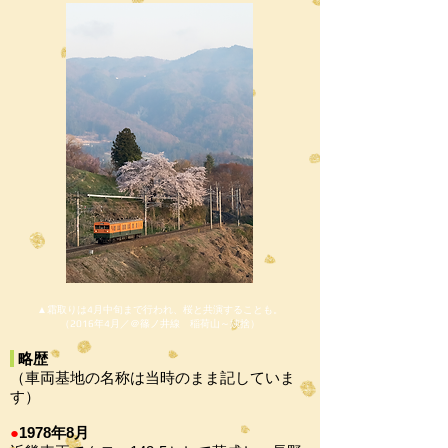
▲霜取りは4月中旬まで行われ、桜と共演することも。
（2016年4月／＠篠ノ井線 稲荷山～姨捨）
略歴
（車両基地の名称は当時のまま記していま
す）
●
1978年8月