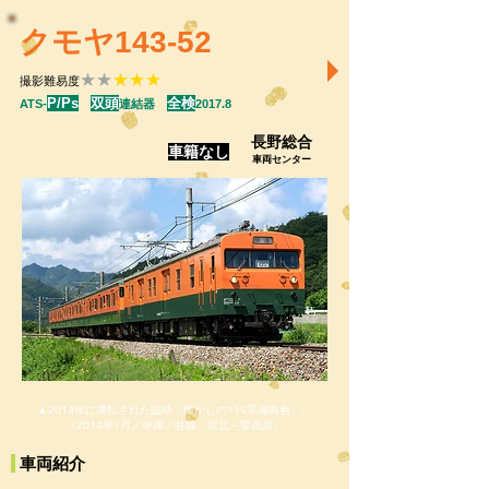
クモヤ143-52
★★
★★★
撮影難易度
P/Ps
双頭
全検
ATS-
連結器
2017.8
長野総合
車籍なし
車両センター
▲2014年に運転された臨時「懐かしの115系湘南色」。
（2014年7月／＠篠ノ井線 坂北～聖高原）
車両紹介