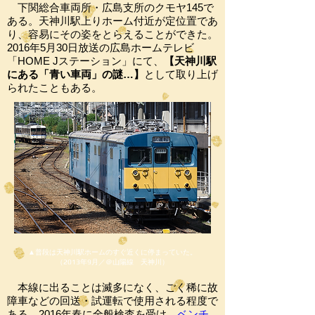
下関総合車両所・広島支所のクモヤ145で
ある。天神川駅上りホーム付近が定位置であ
り、容易にその姿をとらえることができた。
2016年5月30日放送の広島ホームテレビ
「HOME Jステーション」にて、
【天神川駅
にある「青い車両」の謎…】
として取り上げ
られたこともある。
▲普段は天神川駅ホームのすぐ近くに停まっていた。
（2013年9月／＠山陽線 天神川）
本線に出ることは滅多になく、ごく稀に故
障車などの回送・試運転で使用される程度で
ある。2016年春に全般検査を受け、
ベンチ