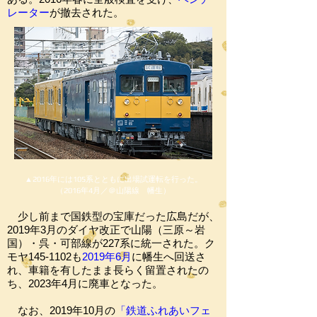
レーター
が撤去
された。
▲2016年には105系とともに出場試運転を行った。
（2016年4月／＠山陽線 幡生）
少し前まで国鉄型の宝庫だった広島だが、
2019年3月のダイヤ改正で山陽（三原～岩
国）・呉・可部線が227系に統一された。ク
モヤ145-1102も
2019年6月
に幡生へ回送さ
れ、車籍を有したまま長らく留置されたの
ち、2023年4月に廃車となった。
なお、2019年10月の
「鉄道ふれあいフェ