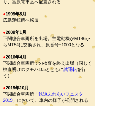
り、宮原電車区へ配置される
●
1999年8月
広島運転所へ転属
●
2009年1月
下関総合車両所を出場。主電動機がMT46か
らMT54に交換され、原番号+1000となる
●
2016年4月
下関総合車両所での検査を終え出場（同じく
検査明けのクモハ105とともに
試運転
を行
う）
●
2019年10月
下関総合車両所
「鉄道ふれあいフェスタ
2019」
において、
車内の様子が公開される
●
2023年4月
廃車となる
※工場・車両基地の名称は当時のまま記して