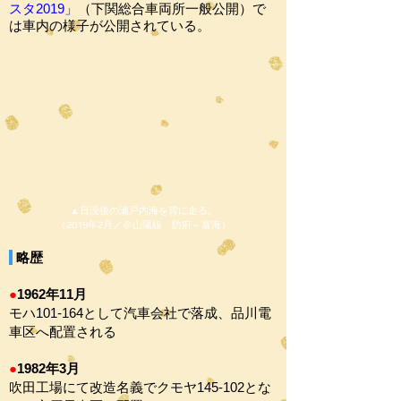
スタ2019」
（下関総合車両所一般公開）で
は車内の様子が公開されている。​
▲日没後の瀬戸内海を背に走る。
（2019年2月／＠山陽線 防府～富海）
略歴
●
1962年11月
モハ101-164として汽車会社で落成、品川電
車区へ配置される
●
1982年3月
吹田工場にて改造名義でクモヤ145-102とな