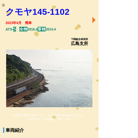
クモヤ145-1102
2023年4月 廃車
S
全検
要検
ATS-
2016.4
2014.4
下関総合車両所
広島支所
▲早朝の大島大橋を下る。これが最後の本線走行となった。
（2019年6月／＠山陽線 神代～大畠）
車両紹介