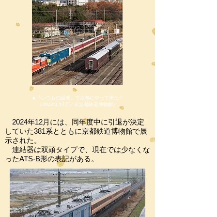
▲「いつもの組成」で京都にやって来た！
（2024年12月／＠京都鉄道博物館）
​ 2024年12月には、同年度中に引退が決定
していた381系とともに京都鉄道博物館で展
示された。
​ 連結器は双頭タイプで、現在では少なくな
ったATS-B形の表記がある。