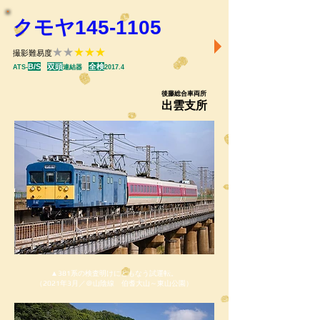
クモヤ145-1105
★★
★★★
撮影難易度
B/S
双頭
全検
ATS-
連結器
2017.4
後藤総合車両所
出雲支所
▲381系の検査明けにともなう試運転。
（2021年3月／＠山陰線 伯耆大山～東山公園）