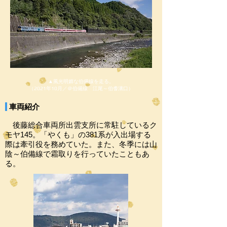
▲風光明媚な伯備線を走る。
（2021年10月／＠伯備線 江尾～伯耆溝口）
車両紹介
後藤総合車両所出雲支所に常駐しているク
モヤ145。「やくも」の381系が入出場する
際は牽引役を務めていた。また、冬季には山
陰～伯備線で霜取りを行っていたこともあ
る。