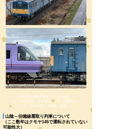
▲381系の復刻塗装車とコンビを組む。
（上：2022年3月／＠伯備線 岸本～伯耆大山
下：2023年2月／＠境線 後藤）
山陰～伯備線霜取り列車について
（ここ数年はクモヤ145で運転されていない
可能性大）