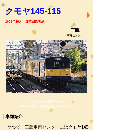
クモヤ145-115
2009年10月 廃車回送実施
三鷹
車両センター
▲クハ201-3の廃車回送。
（2005年12月／画像提供：Kerotan様）
車両紹介
かつて、三鷹車両センターにはクモヤ145-