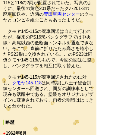
115と118の2両が配置されていた。写真のよ
うに、最後の黄色201系だったクハ201-3の
廃車回送や、近隣の
豊田車両センター
のクモ
ヤとコンビを組むこともあったようだ。
クモヤ145-115の廃車回送は自走で行われ
たが、従来のPS16形パンタグラフでは中央
線・高尾以西の低断面トンネルを通過できな
い。そこで、直前に折りたたみ高さを縮小し
たPS23形に交換されている。このPS23は同
僚クモヤ145-118のもので、今回の回送に際
し、パンタグラフを相互に取り替えた。
クモヤ145-115が廃車回送されたのに対
し、
クモヤ145-118
は同時期に八王子総合訓
練センターへ回送され、同所の訓練車として
現在も活躍中である。塗装もオリジナルデザ
インに変更されており、両者の明暗ははっき
りと分かれた。
略歴
●
1962年8月