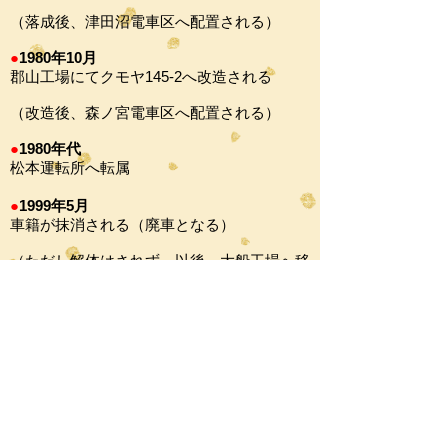
（落成後、津田沼電車区へ配置される）
●
1980年10月
郡山工場にてクモヤ145-2へ改造される
（改造後、森ノ宮電車区へ配置される）
●
1980年代
松本運転所へ転属
●
1999年5月
車籍が抹消される（廃車となる）
（ただし解体はされず、以後、大船工場へ移
り操車に従事）
●
2006年2月
​大船工場が廃止となる
（この前後に解体された）
もどる