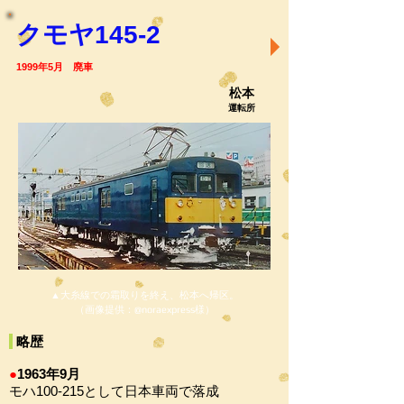
クモヤ145-2
1999年5月 廃車
松本
運転所
▲大糸線での霜取りを終え、松本へ帰区。
（画像提供：@noraexpress
様）
略歴
●
1963年9月
モハ100-215として日本車両で落成