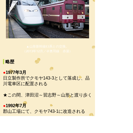
▲山形新幹線E3系との交換。
（2013年12月／＠奥羽線 赤湯）
略歴
●
1977年3月
日立製作所でクモヤ143-3として落成し、品
川電車区に配置される
★この間、津田沼～習志野～山形と渡り歩く
●
1992年7月
郡山工場にて、クモヤ743-1に改造される
★この間、毎秋の落ち葉掃き列車に充当され
る