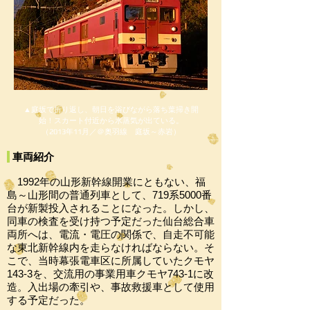
▲庭坂で折り返し、朝日を浴びながら落ち葉掃き開
始！スカート付近から水蒸気が出ている。
（2013年11月／＠奥羽線 庭坂～赤岩）
車両紹介
1992年の山形新幹線開業にともない、福
島～山形間の普通列車として、719系5000番
台が新製投入されることになった。しかし、
同車の検査を受け持つ予定だった仙台総合車
両所へは、電流・電圧の関係で、自走不可能
な東北新幹線内を走らなければならない。そ
こで、当時幕張電車区に所属していたクモヤ
143-3を、交流用の事業用車クモヤ743-1に改
造。入出場の牽引や、事故救援車として使用
する予定だった。