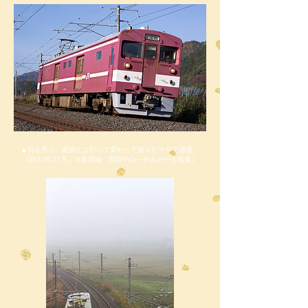
▲日も昇り、庭坂とは打って変わって猛スピードで通過。
（2013年11月／＠奥羽線 羽前中山～かみのやま温泉）