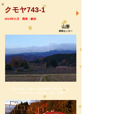
クモヤ743-1
2014年11月 廃車・解体
山形
車両センター
▲日の出前、山形から福島界隈まで回送される。
（2013年11月／＠奥羽線 赤岩～庭坂）