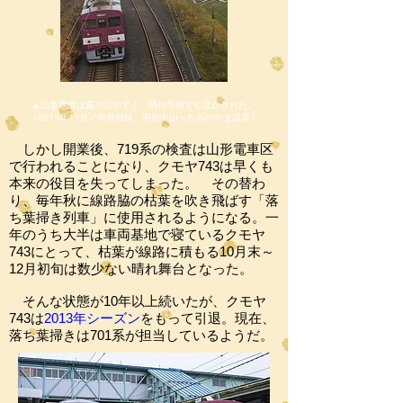
▲山形界隈は霧が出やすく、晴れ予報でも泣かされた。
（2013年11月／＠奥羽線 羽前中山～かみのやま温泉）
しかし開業後、719系の検査は山形電車区
で行われることになり、クモヤ743は早くも
本来の役目を失ってしまった。 その替わ
り、毎年秋に線路脇の枯葉を吹き飛ばす「落
ち葉掃き列車」に使用されるようになる。一
年のうち大半は車両基地で寝ているクモヤ
743にとって、枯葉が線路に積もる10月末～
12月初旬は数少ない晴れ舞台となった。
そんな状態が10年以上続いたが、クモヤ
743は
2013年シーズン
をもって引退。現在、
落ち葉掃きは701系が担当しているようだ。