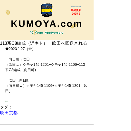
Since 2015.6.1
最終更新
2025.5
KUMOYA.com
10 Years Anniversary
113系C8編成（近キト） 吹田へ回送される
◆2023.1.27（金）
・向日町→吹田
（吹田←）クモヤ145-1201+クモヤ145-1106+113
系C8編成（向日町）
・吹田→向日町
（向日町←）クモヤ145-1106+クモヤ145-1201（吹
田）
-
-
タグ：
吹田
京都