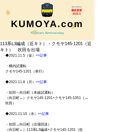
Since 2015.6.1
最終更新
2025.5
KUMOYA.com
10 Years Anniversary
113系L3編成（近キト）・クモヤ145-1201（近
キト） 吹田を出場
◆2021.11.5（金）
>>記事
・構内試運転
クモヤ145-1201（単行）
◆2021.11.8（月）
>>記事
・吹田～向日町（本線試運転）
（向日町←）クモヤ145-1201+クモヤ145-1051（→
吹田）
◆2021.11.10（水）
>>記事
・吹田→向日町（出場回送）
（向日町←）113系L3編成+クモヤ145-1201（吹