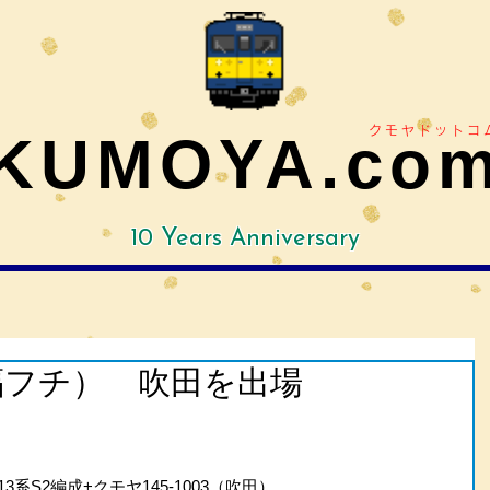
クモヤドットコ
KUMOYA.co
10 Years Anniversary
（福フチ） 吹田を出場
13系S2編成+クモヤ145-1003（吹田）