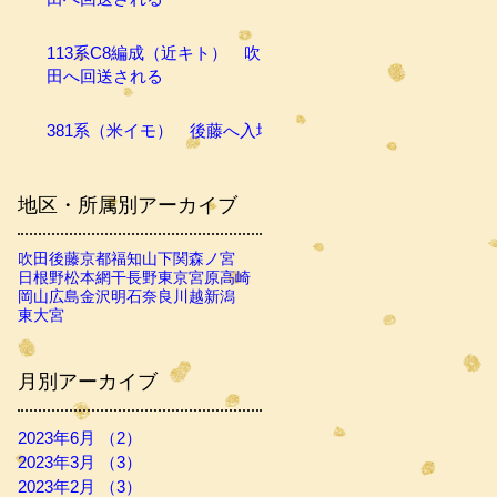
113系C8編成（近キト） 吹
田へ回送される
381系（米イモ） 後藤へ入場
地区・所属別アーカイブ
吹田
後藤
京都
福知山
下関
森ノ宮
日根野
松本
網干
長野
東京
宮原
高崎
岡山
広島
金沢
明石
奈良
川越
新潟
東大宮
月別アーカイブ
2023年6月
（2）
2件の記事
2023年3月
（3）
3件の記事
2023年2月
（3）
3件の記事