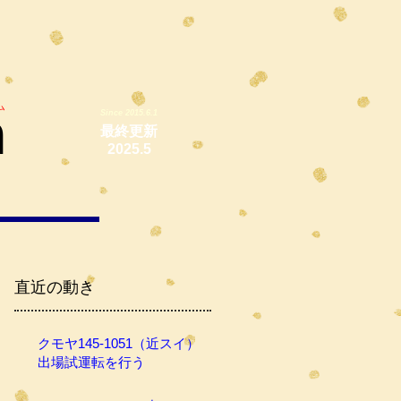
ム
m
Since 2015.6.1
最終更新
2025.5
直近の動き
クモヤ145-1051（近スイ）
出場試運転を行う