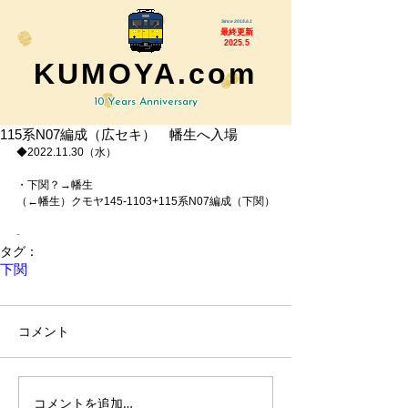
Since 2015.6.1
最終更新
2025.5
KUMOYA.com
10 Years Anniversary
115系N07編成（広セキ） 幡生へ入場
◆2022.11.30（水）
・下関？→幡生
（←幡生）クモヤ145-1103+115系N07編成（下関）
-
タグ：
下関
コメント
コメントを追加…