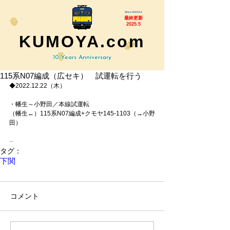
Since 2015.6.1
最終更新
2025.5
KUMOYA.com
10 Years Anniversary
115系N07編成（広セキ） 試運転を行う
◆2022.12.22（木）
・幡生～小野田／本線試運転
（幡生←）115系N07編成+クモヤ145-1103（→小野
田）
-
-
タグ：
下関
コメント