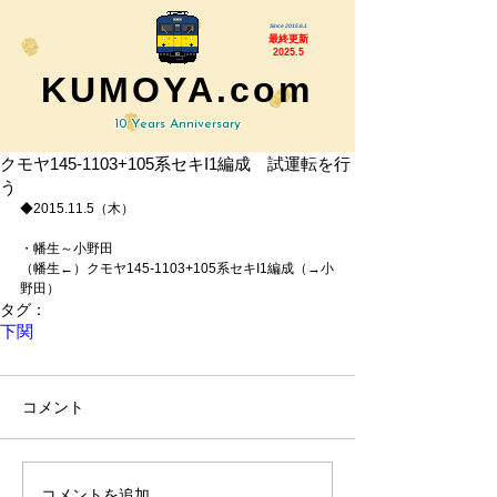
Since 2015.6.1
最終更新
2025.5
KUMOYA.com
10 Years Anniversary
クモヤ145-1103+105系セキI1編成 試運転を行
う
◆2015.11.5（木） 
・幡生～小野田 
（幡生←）クモヤ145-1103+105系セキI1編成（→小
野田）
タグ：
下関
コメント
コメントを追加…