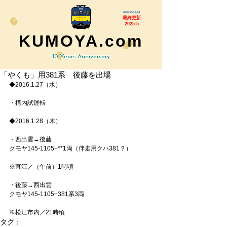
Since 2015.6.1
最終更新
2025.5
KUMOYA.com
10 Years Anniversary
「やくも」用381系 後藤を出場
◆2016.1.27（水） 
・構内試運転 
◆2016.1.28（木） 
・西出雲→後藤 
クモヤ145-1105+**1両（伴走用クハ381？） 
※直江／（午前）1時頃 
・後藤→西出雲 
クモヤ145-1105+381系3両 
※松江市内／21時頃
タグ：