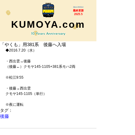
Since 2015.6.1
最終更新
2025.5
KUMOYA.com
10 Years Anniversary
「やくも」用381系 後藤へ入場
◆2016.7.20（水）
・西出雲→後藤
（後藤←）クモヤ145-1105+381系モハ2両
※松江9:55
・後藤→西出雲
クモヤ145-1105（単行）
※夜に運転
タグ：
後藤