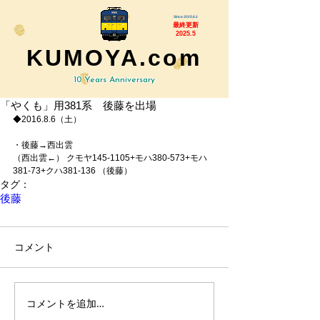
Since 2015.6.1
最終更新
2025.5
KUMOYA.com
10 Years Anniversary
「やくも」用381系 後藤を出場
◆2016.8.6（土）
・後藤→西出雲
（西出雲←） クモヤ145-1105+モハ380-573+モハ
381-73+クハ381-136 （後藤）
タグ：
後藤
コメント
コメントを追加…