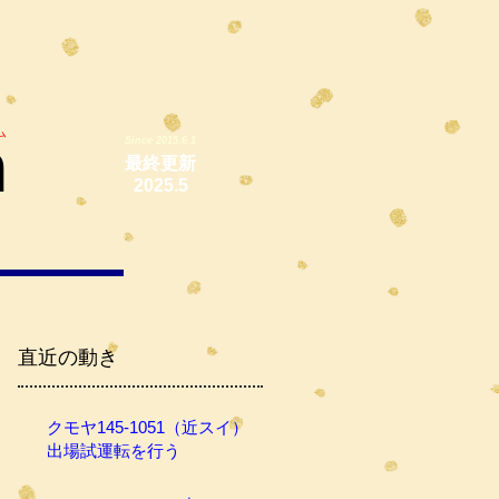
ム
m
Since 2015.6.1
最終更新
2025.5
直近の動き
クモヤ145-1051（近スイ）
出場試運転を行う