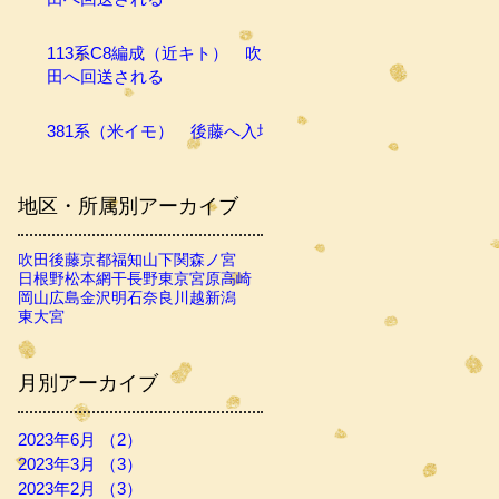
113系C8編成（近キト） 吹
田へ回送される
381系（米イモ） 後藤へ入場
地区・所属別アーカイブ
吹田
後藤
京都
福知山
下関
森ノ宮
日根野
松本
網干
長野
東京
宮原
高崎
岡山
広島
金沢
明石
奈良
川越
新潟
東大宮
月別アーカイブ
2023年6月
（2）
2件の記事
2023年3月
（3）
3件の記事
2023年2月
（3）
3件の記事