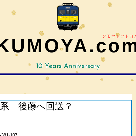
クモヤドットコ
KUMOYA.co
10 Years Anniversary
1系 後藤へ回送？
81-107