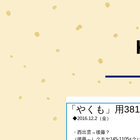
「やくも」用38
◆2016.12.2（金）
・西出雲→後藤？
（後藤←）クモヤ145-1105+クハ3