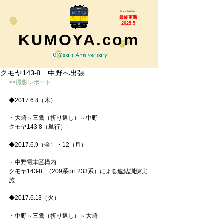
Since 2015.6.1
最終更新
2025.5
KUMOYA.com
10 Years Anniversary
クモヤ143-8 中野へ出張
>>撮影レポート
◆2017.6.8（木）
・大崎～三鷹（折り返し）～中野
クモヤ143-8（単行）
◆2017.6.9（金）・12（月）
・中野電車区構内
クモヤ143-8+（209系orE233系）による連結訓練実
施
◆2017.6.13（火）
・中野～三鷹（折り返し）～大崎