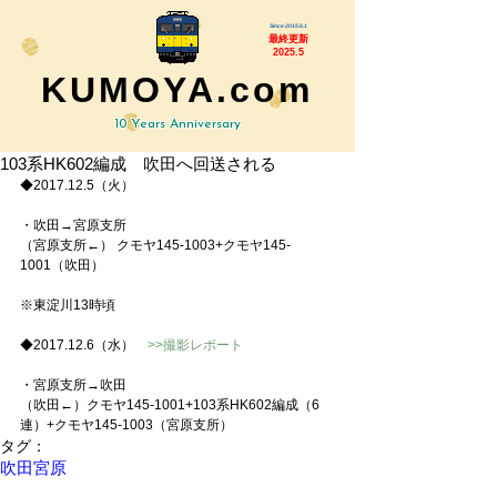
Since 2015.6.1
最終更新
2025.5
KUMOYA.com
10 Years Anniversary
103系HK602編成 吹田へ回送される
◆2017.12.5（火）
・吹田→宮原支所
（宮原支所←） クモヤ145-1003+クモヤ145-
1001（吹田）
※東淀川13時頃
◆2017.12.6（水）　
>>撮影レポート
・宮原支所→吹田
（吹田←）クモヤ145-1001+103系HK602編成（6
連）+クモヤ145-1003（宮原支所）
タグ：
吹田
宮原