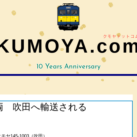
クモヤドットコ
KUMOYA.co
10 Years Anniversary
5両 吹田へ輸送される
モヤ145-1003（吹田）