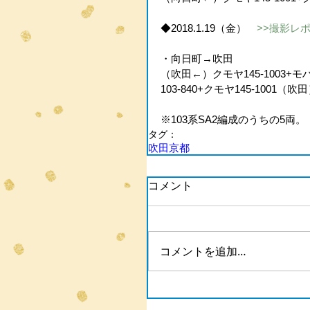
◆2018.1.19（金）　
>>撮影レ
・向日町→吹田
（吹田←）クモヤ145-1003+モハ10
103-840+クモヤ145-1001（吹
※103系SA2編成のうちの5両。
タグ：
吹田
京都
コメント
コメントを追加…