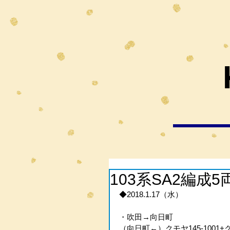
103系SA2編成
◆2018.1.17（水）
・吹田→向日町
（向日町←）クモヤ145-1001+ク