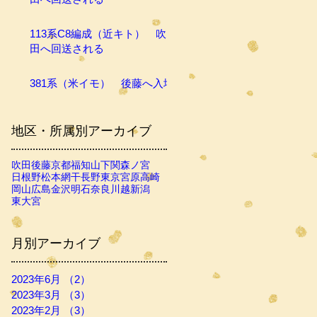
113系C8編成（近キト） 吹
田へ回送される
381系（米イモ） 後藤へ入場
地区・所属別アーカイブ
吹田
後藤
京都
福知山
下関
森ノ宮
日根野
松本
網干
長野
東京
宮原
高崎
岡山
広島
金沢
明石
奈良
川越
新潟
東大宮
月別アーカイブ
2023年6月
（2）
2件の記事
2023年3月
（3）
3件の記事
2023年2月
（3）
3件の記事