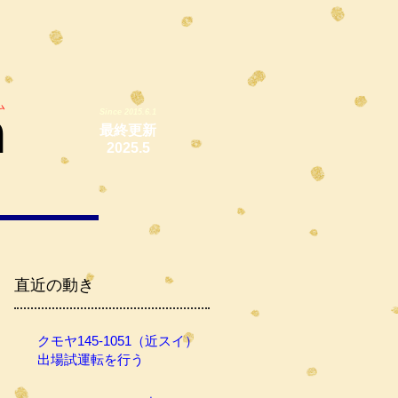
ム
m
Since 2015.6.1
最終更新
2025.5
直近の動き
クモヤ145-1051（近スイ）
出場試運転を行う