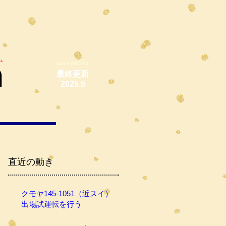
ム
m
Since 2015.6.1
最終更新
2025.5
直近の動き
クモヤ145-1051（近スイ）
出場試運転を行う