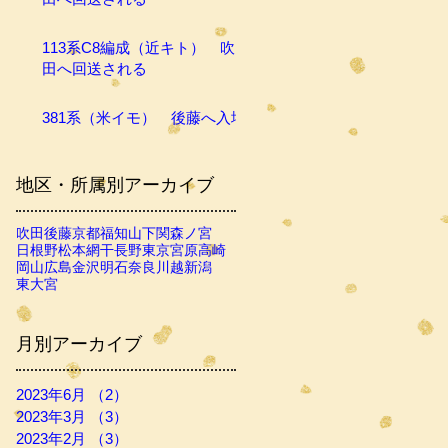
113系C8編成（近キト） 吹
田へ回送される
381系（米イモ） 後藤へ入場
地区・所属別アーカイブ
吹田
後藤
京都
福知山
下関
森ノ宮
日根野
松本
網干
長野
東京
宮原
高崎
岡山
広島
金沢
明石
奈良
川越
新潟
東大宮
月別アーカイブ
2023年6月
（2）
2件の記事
2023年3月
（3）
3件の記事
2023年2月
（3）
3件の記事