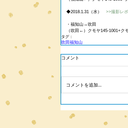
◆2018.1.31（水）　
>>撮影レ
・福知山→吹田
（吹田←）クモヤ145-1001+クモヤ
タグ：
吹田
福知山
コメント
コメントを追加…