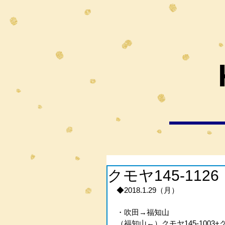
クモヤ145-11
◆2018.1.29（月）
・吹田→福知山
（福知山←）クモヤ145-1003+ク