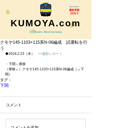
Since 2015.6.1
最終更新
2025.5
KUMOYA.com
10 Years Anniversary
クモヤ145-1103+115系N-06編成 試運転を行
う
◆2018.2.23（木）　
>>撮影レポート
・下関～厚狭
（厚狭←）クモヤ145-1103+115系N-06編成（→下
関）
タグ：
下関
コメント
コメントを追加…