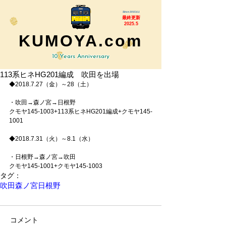
Since 2015.6.1
最終更新
2025.5
KUMOYA.com
10 Years Anniversary
113系ヒネHG201編成 吹田を出場
◆2018.7.27（金）～28（土）
・吹田→森ノ宮→日根野
クモヤ145-1003+113系ヒネHG201編成+クモヤ145-
1001
◆2018.7.31（火）～8.1（水）
・日根野→森ノ宮→吹田
クモヤ145-1001+クモヤ145-1003
タグ：
吹田
森ノ宮
日根野
コメント