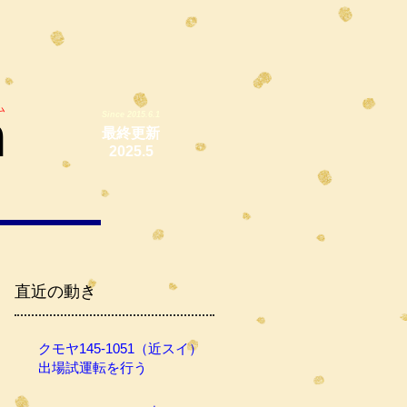
ム
m
Since 2015.6.1
最終更新
2025.5
直近の動き
クモヤ145-1051（近スイ）
出場試運転を行う