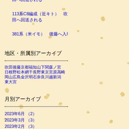
113系C8編成（近キト） 吹
田へ回送される
381系（米イモ） 後藤へ入場
地区・所属別アーカイブ
吹田
後藤
京都
福知山
下関
森ノ宮
日根野
松本
網干
長野
東京
宮原
高崎
岡山
広島
金沢
明石
奈良
川越
新潟
東大宮
月別アーカイブ
2023年6月
（2）
2件の記事
2023年3月
（3）
3件の記事
2023年2月
（3）
3件の記事