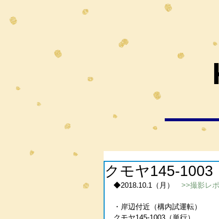
クモヤ145-10
◆2018.10.1（月）　
>>撮影レ
・岸辺付近（構内試運転）
クモヤ145-1003（単行）