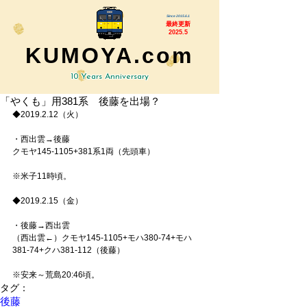
Since 2015.6.1
最終更新
2025.5
KUMOYA.com
10 Years Anniversary
「やくも」用381系 後藤を出場？
◆2019.2.12（火）
・西出雲→後藤
クモヤ145-1105+381系1両（先頭車）
※米子11時頃。
◆2019.2.15（金）
・後藤→西出雲
（西出雲←）クモヤ145-1105+モハ380-74+モハ
381-74+クハ381-112（後藤）
※安来～荒島20:46頃。
タグ：
後藤