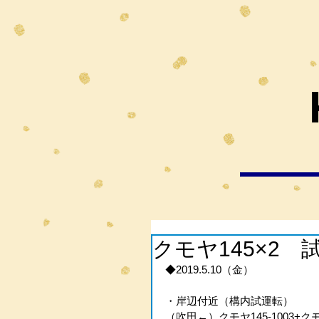
クモヤ145×2
◆2019.5.10（金）
・岸辺付近（構内試運転）
（吹田←）クモヤ145-1003+