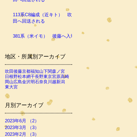
113系C8編成（近キト） 吹
田へ回送される
381系（米イモ） 後藤へ入場
地区・所属別アーカイブ
吹田
後藤
京都
福知山
下関
森ノ宮
日根野
松本
網干
長野
東京
宮原
高崎
岡山
広島
金沢
明石
奈良
川越
新潟
東大宮
月別アーカイブ
2023年6月
（2）
2件の記事
2023年3月
（3）
3件の記事
2023年2月
（3）
3件の記事