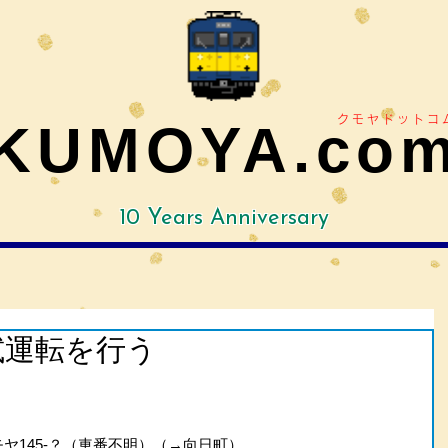
クモヤドットコ
KUMOYA.co
10 Years Anniversary
 試運転を行う
クモヤ145-？（車番不明）（→向日町）