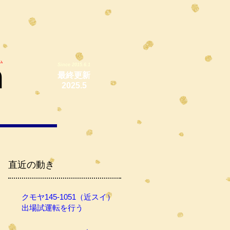
ム
m
Since 2015.6.1
最終更新
2025.5
直近の動き
クモヤ145-1051（近スイ）
出場試運転を行う