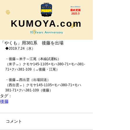
Since 2015.6.1
最終更新
2025.5
KUMOYA.com
10 Years Anniversary
「やくも」用381系 後藤を出場
◆2019.7.24（水）
・後藤～米子～江尾（本線試運転）
（米子←）クモヤ145-1105+モハ380-71+モハ381-
71+クハ381-109（→後藤・江尾）
・後藤→西出雲（出場回送）
（西出雲←）クモヤ145-1105+モハ380-71+モハ
381-71+クハ381-109（後藤）
タグ：
後藤
コメント