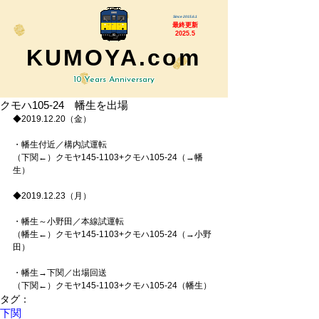
Since 2015.6.1
最終更新
2025.5
KUMOYA.com
10 Years Anniversary
クモハ105-24 幡生を出場
◆2019.12.20（金）
・幡生付近／構内試運転
（下関←）クモヤ145-1103+クモハ105-24（→幡
生）
◆2019.12.23（月）
・幡生～小野田／本線試運転
（幡生←）クモヤ145-1103+クモハ105-24（→小野
田）
・幡生→下関／出場回送
（下関←）クモヤ145-1103+クモハ105-24（幡生）
タグ：
下関