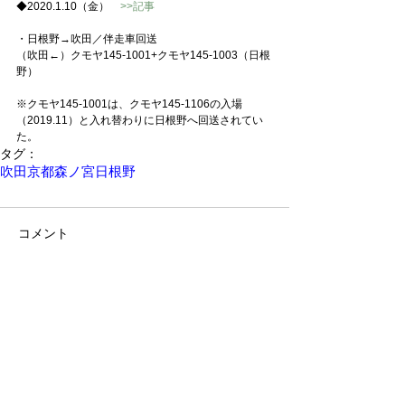
◆2020.1.10（金）　
>>記事
・日根野→吹田／伴走車回送
（吹田←）クモヤ145-1001+クモヤ145-1003（日根
野）
※クモヤ145-1001は、クモヤ145-1106の入場
（2019.11）と入れ替わりに日根野へ回送されてい
た。
タグ：
吹田
京都
森ノ宮
日根野
コメント
コメントを追加…
もどる