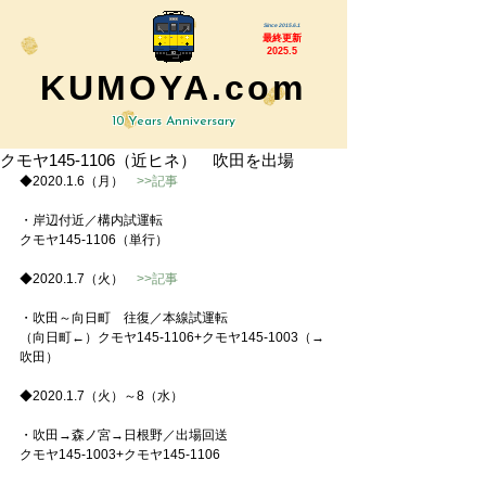
Since 2015.6.1
最終更新
2025.5
KUMOYA.com
10 Years Anniversary
クモヤ145-1106（近ヒネ） 吹田を出場
◆2020.1.6（月）　
>>記事
・岸辺付近／構内試運転
クモヤ145-1106（単行）
◆2020.1.7（火）　
>>記事
・吹田～向日町　往復／本線試運転
（向日町←）クモヤ145-1106+クモヤ145-1003（→
吹田）
◆2020.1.7（火）～8（水）
・吹田→森ノ宮→日根野／出場回送
クモヤ145-1003+クモヤ145-1106