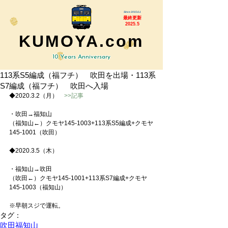
Since 2015.6.1
最終更新
2025.5
KUMOYA.com
10 Years Anniversary
113系S5編成（福フチ） 吹田を出場・113系
S7編成（福フチ） 吹田へ入場
◆2020.3.2（月）　
>>記事
・吹田→福知山
（福知山←）クモヤ145-1003+113系S5編成+クモヤ
145-1001（吹田）
◆2020.3.5（木）
・福知山→吹田
（吹田←）クモヤ145-1001+113系S7編成+クモヤ
145-1003（福知山）
※早朝スジで運転。
タグ：
吹田
福知山