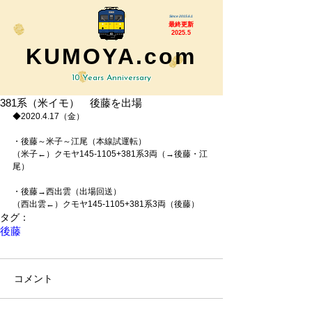
Since 2015.6.1
最終更新
2025.5
KUMOYA.com
10 Years Anniversary
381系（米イモ） 後藤を出場
◆2020.4.17（金）
・後藤～米子～江尾（本線試運転）
（米子←）クモヤ145-1105+381系3両（→後藤・江
尾）
・後藤→西出雲（出場回送）
（西出雲←）クモヤ145-1105+381系3両（後藤）
タグ：
後藤
コメント