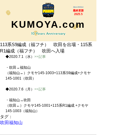
Since 2015.6.1
最終更新
2025.5
KUMOYA.com
10 Years Anniversary
113系S9編成（福フチ） 吹田を出場・115系
R1編成（福フチ） 吹田へ入場
◆2020.7.1（水）
>>記事
・吹田→福知山
（福知山←）クモヤ145-1003+113系S9編成+クモヤ
145-1001（吹田）
◆2020.7.6（月）
>>記事
・福知山→吹田
（吹田←）クモヤ145-1001+115系R1編成 +クモヤ
145-1003（福知山）
タグ：
吹田
福知山