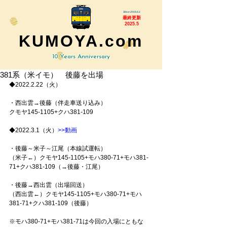
Since 2015.6.1
最終更新
2025.5
KUMOYA.com
10 Years Anniversary
381系（米イモ） 後藤を出場
◆2022.2.22（火）
・西出雲→後藤（伴走車送り込み）
クモヤ145-1105+クハ381-109
◆2022.3.1（火）
>>動画
・後藤～米子～江尾（本線試運転）
（米子←）クモヤ145-1105+モハ380-71+モハ381-
71+クハ381-109（→後藤・江尾）
・後藤→西出雲（出場回送）
（西出雲←）クモヤ145-1105+モハ380-71+モハ
381-71+クハ381-109（後藤）
※モハ380-71+モハ381-71は今回の入場にともな