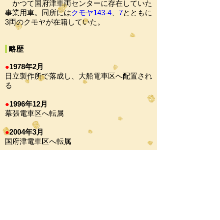
かつて国府津車両センターに存在していた
事業用車。同所には
クモヤ143-4
、
7
とともに
3両のクモヤが在籍していた。
略歴
●
1978年2月
日立製作所で落成し、大船電車区へ配置され
る
●
1996年12月
幕張電車区へ転属
●
2004年3月
国府津電車区へ転属
●
2008年5月
クモヤ143-7
とともに長野総合車両センター
へ廃車回送される
※工場・車両基地の名称は当時のまま記して
います