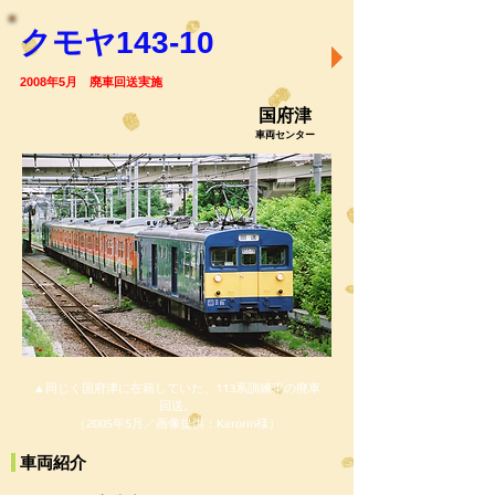
クモヤ143-10
2008年5月 廃車回送実施
国府津
車両センター
▲同じく国府津に在籍していた、113系訓練車の廃車
回送。
（2005年5月／画像提供：Kerorin様）
車両紹介