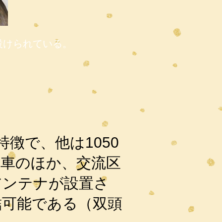
設けられている。
徴で、他は1050
動車のほか、交流区
アンテナが設置さ
結可能である（双頭