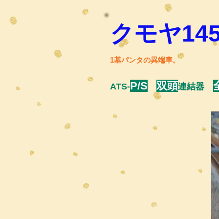
クモヤ145
1基パンタの異端車。
P/S
双頭
ATS-
連結器