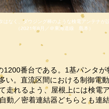
タはなく、ダウジング棒のような検電アンテナが
（2021年8月／＠東海道線 島本）
1200番台である。1基パンタが特
多い。直流区間における制御電
て走れるよう、屋根上には検電
自動／密着連結器どちらとも連