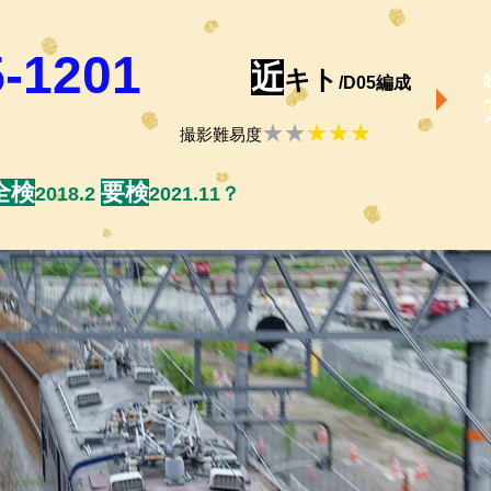
-1201
近
キト
/D05編成
★★
★★★
撮影難易度
全検
要検
2018.2
2021.11？