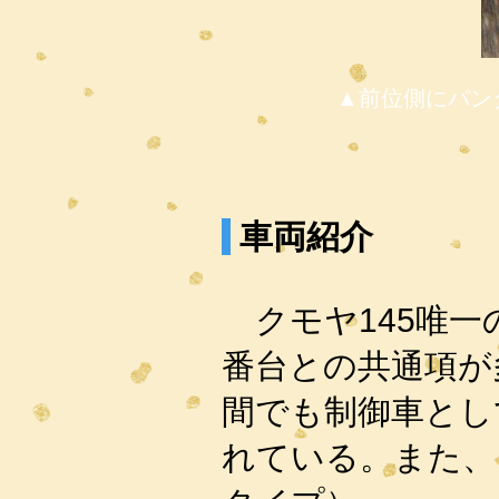
▲前位側にパン
車両紹介
クモヤ145唯一の
番台との共通項が
間でも制御車とし
れている。また、