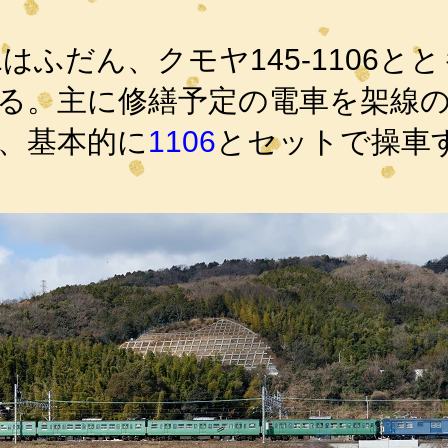
1はふだん、クモヤ145-1106
とと
る。主に修繕予定の電車を架線
、基本的に
1106
とセットで操車