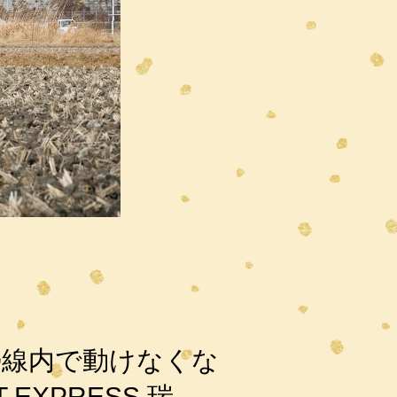
。
線内で動けなくな
EXPRESS 瑞