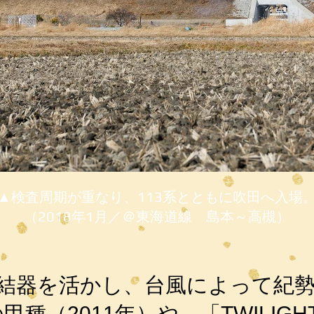
▲検査周期が重なり、113系とともに吹田へ入場
（2018年1月／＠東海道線 島本～高槻）
結器を活かし、台風によって紀勢
甲種（2011年）や、「TWILIGHT 