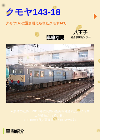
クモヤ143-18
クモヤ145に置き替えられたクモヤ143。
八王子
車籍なし
総合訓練センター
▲解体のため、2010年に長野へ配給輸送された。ゆうマ
ニが連結されている。
（2010年1月／画像提供：OOMYV様）
車両紹介