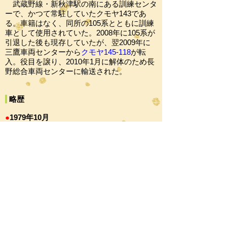
武蔵野線・
新秋津駅の南にある訓練センタ
ーで、かつて常駐していたクモヤ143であ
る。車籍はなく、同所の105系とともに訓練
車として使用されていた。2008年に105系が
引退した後も現存していたが、翌2009年に
三鷹車両センターから
クモヤ145-118
が転
入。役目を譲り、2010年1月に解体のため長
野総合車両センターに輸送された。
略歴
●
1979年10月
近畿車両で落成し、
品川電車区へ配置される
●
2010年1月
EF64 1010+マニ50 2186+クモヤ143-18の組
成で長野総合車両センターへ輸送される（甲
種輸送）
もどる