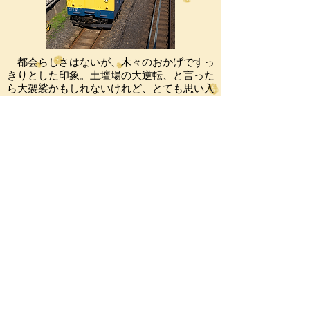
都会らしさはないが、木々のおかげですっ
きりとした印象。土壇場の大逆転、と言った
ら大袈裟かもしれないけれど、とても思い入
れの強いカットになった。
略歴
●
1978年2月
日立製作所で落成し、品川電車区へ配置され
る
●
2013年1月
大宮総合車両センターでの検査を終え出場
●
2014年11月
浦和電車区
の一般公開で展示される
●
2015年6月
中野電車区で訓練に使用される